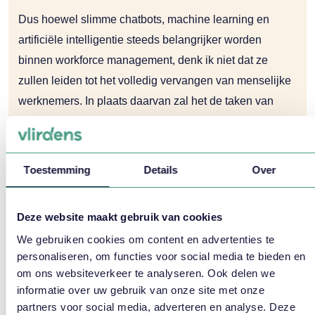
Dus hoewel slimme chatbots, machine learning en
artificiële intelligentie steeds belangrijker worden
binnen workforce management, denk ik niet dat ze
zullen leiden tot het volledig vervangen van menselijke
werknemers. In plaats daarvan zal het de taken van
menselijke werknemers aanvullen en hun werk
efficiënter en effectiever maken.
Toestemming
Details
Over
Conclusie
Wij kunnen ons aansluiten bij de (beste goede) antwoorden
Deze website maakt gebruik van cookies
van ChatGPT. Intelligente software zal het WFM proces
We gebruiken cookies om content en advertenties te
personaliseren, om functies voor social media te bieden en
steeds slimmer en efficiënter maken maar de verwachting is
om ons websiteverkeer te analyseren. Ook delen we
niet dat het de mens helemaal zal kunnen gaan vervangen.
informatie over uw gebruik van onze site met onze
Wat wij wel verwachten is dat de rol van de mens in het
partners voor social media, adverteren en analyse. Deze