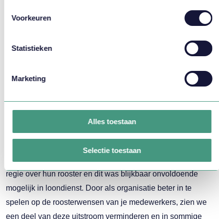
geworven kan worden.”
Voorkeuren
Minder verzuim
en kosten
Statistieken
Naast een hogere werknemerstevredenheid en een
sluitende
personeelsplanning
, heeft diversiteitsgerichts
Marketing
plannen nog meer voordelen. Catja: “Wij zien dat het
verzuim en verloop naar beneden gaan door de betere
werk/privébalans.” Catja stelt dat een deel van het verloop
Alles toestaan
van personeel op te lossen is met deze methodiek. Als
voorbeeld noemt ze zorgmedewerkers die uit loondienst
Selectie toestaan
gaan en daarna verder werken als zzp’er. “Zij willen graag
regie over hun rooster en dit was blijkbaar onvoldoende
mogelijk in loondienst. Door als organisatie beter in te
spelen op de roosterwensen van je medewerkers, zien we
een deel van deze uitstroom verminderen en in sommige