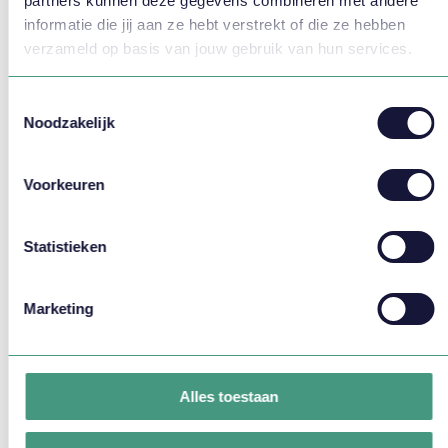
partners kunnen deze gegevens combineren met andere
informatie die jij aan ze hebt verstrekt of die ze hebben
10 situaties waarin je zou moeten starten met
verzameld op basis van jouw gebruik van hun services.
capaciteitsplanning
Overal hoor je er over maar velen weten niet precies wat het
Toestemmingsselectie
is. Wat is capaciteitsplanning en wat kun je er mee?
Noodzakelijk
LEES MEER
Voorkeuren
Statistieken
Marketing
Alles toestaan