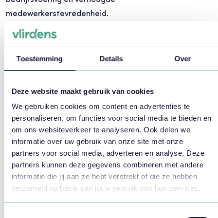
medewerkerstevredenheid.
Uitdagingen
en best practices in
capaciteitsplanning
Toestemming
Details
Over
Stel dat je te maken krijgt met variabele vraag,
beperkte middelen en onvoorspelbare
Deze website maakt gebruik van cookies
omstandigheden. Capaciteitsplanning kan dan
We gebruiken cookies om content en advertenties te
behoorlijk uitdagend zijn. Om deze uitdagingen het
personaliseren, om functies voor social media te bieden en
om ons websiteverkeer te analyseren. Ook delen we
hoofd te bieden, is het belangrijk om best practices
informatie over uw gebruik van onze site met onze
toe te passen:
partners voor social media, adverteren en analyse. Deze
partners kunnen deze gegevens combineren met andere
Gebruik historische data:
Analyseer eerdere trends
informatie die jij aan ze hebt verstrekt of die ze hebben
om toekomstige behoeften beter te voorspellen.
verzameld op basis van jouw gebruik van hun services.
Flexibiliteit inbouwen:
Zorg voor een flexibele schil in
je personeelsbestand om pieken en dalen op te
Toestemmingsselectie