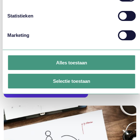
Statistieken
Marketing
WFM Scan
De Vlirdens WFM Scan biedt inzicht in de pijn- en
Alles toestaan
verbeterpunten op het gebied van planning/Workforce
Management.
Selectie toestaan
LEES MEER