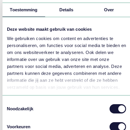
Toestemming
Details
Over
Deze website maakt gebruik van cookies
We gebruiken cookies om content en advertenties te
Opstellen van het ideale rooster
personaliseren, om functies voor social media te bieden en
om ons websiteverkeer te analyseren. Ook delen we
Je wilt de medewerkerstevredenheid verhogen en tegelijk
informatie over uw gebruik van onze site met onze
de kwaliteit van de dienstverlening bewaken? Zorg voor
partners voor social media, adverteren en analyse. Deze
een ideaal rooster.
partners kunnen deze gegevens combineren met andere
informatie die jij aan ze hebt verstrekt of die ze hebben
LEES MEER
verzameld op basis van jouw gebruik van hun services.
Toestemmingsselectie
Noodzakelijk
Voorkeuren