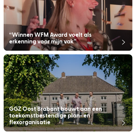
“Winnen WFM Award voelt als
erkenning voor mijn vak”
GGZ Oost Brabant bouwt aan een
toekomstbestendige plan- en
flexorganisatie