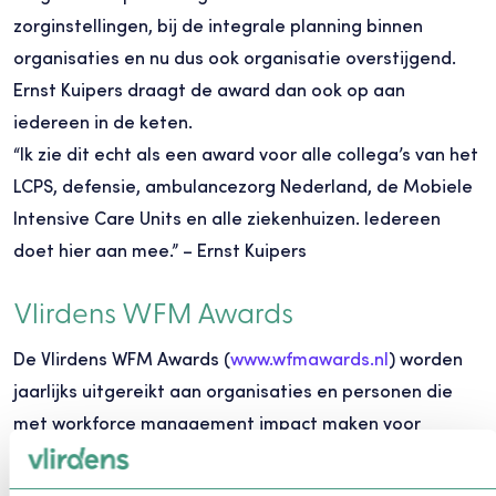
zorginstellingen, bij de integrale planning binnen
organisaties en nu dus ook organisatie overstijgend.
Ernst Kuipers draagt de award dan ook op aan
iedereen in de keten.
“Ik zie dit echt als een award voor alle collega’s van het
LCPS, defensie, ambulancezorg Nederland, de Mobiele
Intensive Care Units en alle ziekenhuizen. Iedereen
doet hier aan mee.” – Ernst Kuipers
Vlirdens WFM Awards
De Vlirdens WFM Awards (
www.wfmawards.nl
) worden
jaarlijks uitgereikt aan organisaties en personen die
met workforce management impact maken voor
klanten en/of medewerkers. De winnaars worden
bepaald door zowel het publiek als een vakjury binnen