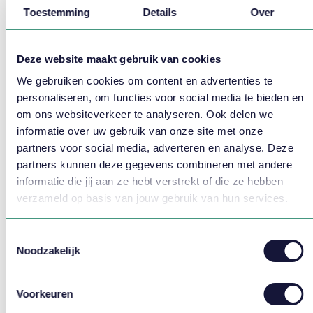
Toestemming
Details
Over
profit en non profit. De organisaties die dit jaar hebben
gewonnen zijn UMC Utrecht en de Rabobank. De WFM
Impact Award wordt uitgereikt aan de organisatie die
Deze website maakt gebruik van cookies
het meeste impact heeft gemaakt met een groot
We gebruiken cookies om content en advertenties te
maatschappelijk belang.
personaliseren, om functies voor social media te bieden en
om ons websiteverkeer te analyseren. Ook delen we
informatie over uw gebruik van onze site met onze
Artikel delen:
partners voor social media, adverteren en analyse. Deze
partners kunnen deze gegevens combineren met andere
informatie die jij aan ze hebt verstrekt of die ze hebben
verzameld op basis van jouw gebruik van hun services.
Meer weten?
Toestemmingsselectie
Noodzakelijk
Voorkeuren