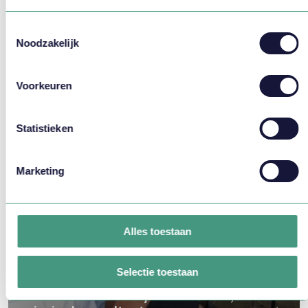
dave.hooijmans@vlirdens.nl
Toestemmingsselectie
Noodzakelijk
CONTACT OPNEMEN
Voorkeuren
Statistieken
Bekijk ook eens
Marketing
Alles toestaan
Selectie toestaan
Even voorstellen: Raymond de Wit,