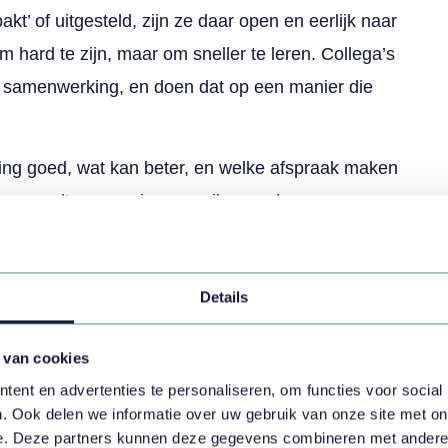
kt’ of uitgesteld, zijn ze daar open en eerlijk naar
om hard te zijn, maar om sneller te leren. Collega’s
 samenwerking, en doen dat op een manier die
ing goed, wat kan beter, en welke afspraak maken
t een cultuur waarin men wil veranderen en
 alleen bij leidinggevenden ligt, maar bij iedereen
Details
am uitgebreid aan bod. AI wordt niet gezien als
ing zal maken in klantcontact; het is er al, en
 van cookies
 waarin het direct waarde kan toevoegen. Denk
ent en advertenties te personaliseren, om functies voor social
en, het ondersteunen van kennisartikelen, het
. Ook delen we informatie over uw gebruik van onze site met on
e. Deze partners kunnen deze gegevens combineren met andere in
aleren van patronen in terugkerende issues.