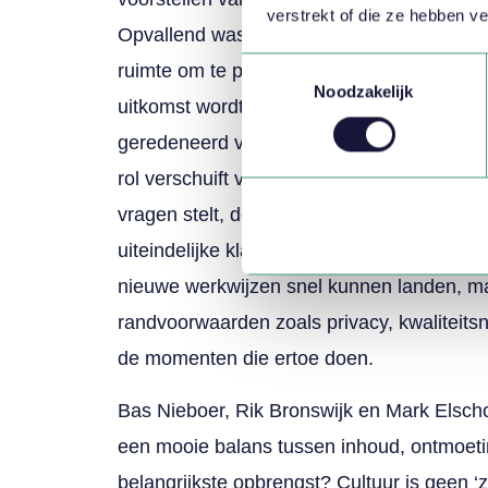
verstrekt of die ze hebben v
Opvallend was dat experimenteren niet bepe
Toestemmingsselectie
ruimte om te proberen, van directeur tot k
Noodzakelijk
uitkomst wordt gedeeld. Dat maakt de dremp
geredeneerd vanuit de overtuiging dat ba
rol verschuift van klantcontactadviseur naa
vragen stelt, de output beoordeelt, nuanc
uiteindelijke klantbeleving. Daarmee onts
nieuwe werkwijzen snel kunnen landen, maar
randvoorwaarden zoals privacy, kwaliteit
de momenten die ertoe doen.
Bas Nieboer, Rik Bronswijk en Mark Elscho
een mooie balans tussen inhoud, ontmoeting
belangrijkste opbrengst? Cultuur is geen ‘