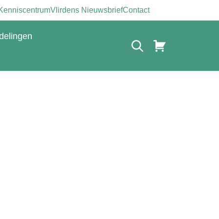
Kenniscentrum
Vlirdens Nieuwsbrief
Contact
delingen
de