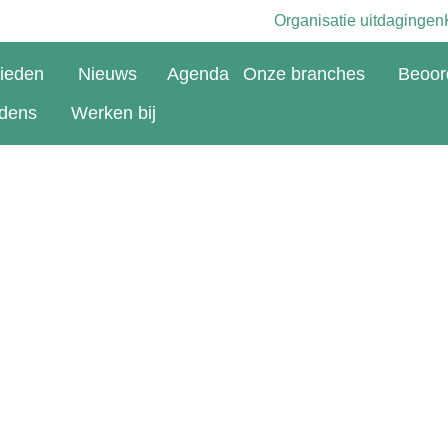
Organisatie uitdagingen
bieden
Nieuws
Agenda
Onze branches
Beoor
rdens
Werken bij
aar Valencia
met 
ice federatie