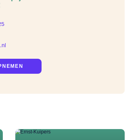
!
25
.nl
PNEMEN