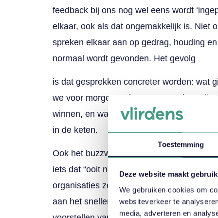
feedback bij ons nog wel eens wordt ‘ingepa
elkaar, ook als dat ongemakkelijk is. Niet 
spreken elkaar aan op gedrag, houding en
normaal wordt gevonden. Het gevolg
is dat gesprekken concreter worden: wat g
we voor morgen? Die transparantie creëer
winnen, en waarin verantwoordelijkheid niet
in de keten.
Toestemming
Ook het buzzword Artificial Intelligence kw
iets dat “ooit nog wel een keer” zijn toetred
Deze website maakt gebruik
organisaties zoeken actief naar processen
We gebruiken cookies om cont
aan het sneller samenvatten van klantvrag
websiteverkeer te analyseren
media, adverteren en analys
voorstellen van vervolgstappen of het sign