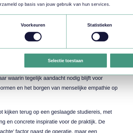
erzameld op basis van jouw gebruik van hun services.
rkt is tot een klein innovatieteam. Iedereen krijgt
lantadviseur, zolang er maar geleerd wordt en de
Voorkeuren
Statistieken
el laag en de leercurve steil. Er wordt
nen niet zozeer verdwijnen, maar veranderen. De
r een soort AI-dirigent: iemand die de juiste
e aanbrengt en verantwoordelijkheid neemt voor de
Selectie toestaan
taat een continu veranderende organisatie waarin
 waarin tegelijk aandacht nodig blijft voor
snormen en het borgen van menselijke empathie op
t kijken terug op een geslaagde studiereis, met
 en concrete inspiratie voor de praktijk. De
zachte’ factor naast de operatie, maar een