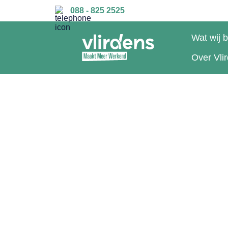
088 - 825 2525
Wat wij 
Over Vli
ACTUEEL
Studiereis n
Klantenserv