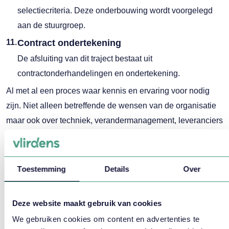
selectiecriteria. Deze onderbouwing wordt voorgelegd
aan de stuurgroep.
Contract ondertekening
De afsluiting van dit traject bestaat uit
contractonderhandelingen en ondertekening.
Al met al een proces waar kennis en ervaring voor nodig
zijn. Niet alleen betreffende de wensen van de organisatie
maar ook over techniek, verandermanagement, leveranciers
en het selectieproces.
Ondersteuning Vlirdens
Toestemming
Details
Over
Vlirdens heeft veel ervaring met selectie van
planningssoftware
en van workforce management software
Deze website maakt gebruik van cookies
in het algemeen. Bekijk onze
We gebruiken cookies om content en advertenties te