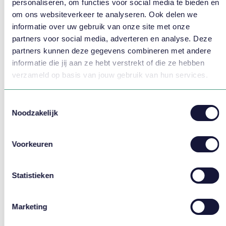
ondersteuningsmogelijkheden.
personaliseren, om functies voor social media te bieden en
om ons websiteverkeer te analyseren. Ook delen we
Softwareselectie? Vlirdens helpt bij het kiezen
informatie over uw gebruik van onze site met onze
partners voor social media, adverteren en analyse. Deze
Software voor personeelsplanning en WFM
partners kunnen deze gegevens combineren met andere
Implementatie en herinrichten software
informatie die jij aan ze hebt verstrekt of die ze hebben
Inzet interim planner
verzameld op basis van jouw gebruik van hun services.
Wil je direct contact om van gedachten te wisselen over
Toestemmingsselectie
software voor jouw organisatie?
Bel
088 – 825 25 25
of stel
Noodzakelijk
ons jouw vraag via onderstaande formulier.
Voorkeuren
Stel jouw vraag
Statistieken
Voornaam *
Marketing