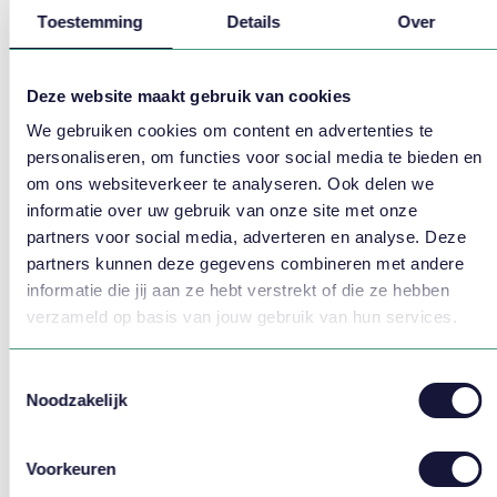
Toestemming
Details
Over
Stel jouw vraag
Bel
088 – 825 25 25
om van gedachten te wisselen over
Deze website maakt gebruik van cookies
zelfroosteren in jouw organisatie of stel ons direct jouw
We gebruiken cookies om content en advertenties te
vraag:
personaliseren, om functies voor social media te bieden en
om ons websiteverkeer te analyseren. Ook delen we
informatie over uw gebruik van onze site met onze
partners voor social media, adverteren en analyse. Deze
Voornaam *
partners kunnen deze gegevens combineren met andere
informatie die jij aan ze hebt verstrekt of die ze hebben
verzameld op basis van jouw gebruik van hun services.
Organisatie *
Toestemmingsselectie
Noodzakelijk
Telefoonnummer *
Voorkeuren