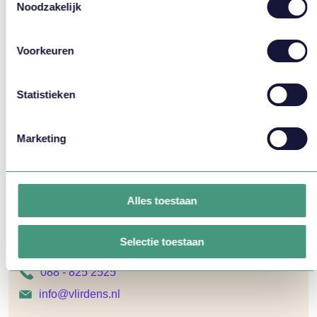
Noodzakelijk
Oplossingen:
Advies
Thema's:
Flexibiliteit, WFM Algemeen
Voorkeuren
Meer weten?
Statistieken
Marketing
Alles toestaan
Jorien van den Heuvel helpt
je graag verder!
Selectie toestaan
088 - 825 2525
info@vlirdens.nl