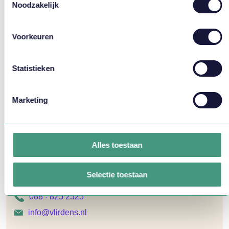
Noodzakelijk
Oplossingen:
Advies
Thema's:
Flexibiliteit, WFM Algemeen
Voorkeuren
Meer weten?
Statistieken
Marketing
Alles toestaan
Jorien van den Heuvel helpt
je graag verder!
Selectie toestaan
088 - 825 2525
info@vlirdens.nl