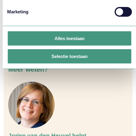
Marketing
Praktische informatie
Alles toestaan
Oplossingen:
Advies
Thema's:
Zelfsturing / zelfroosteren
Selectie toestaan
Meer weten?
Jorien van den Heuvel helpt