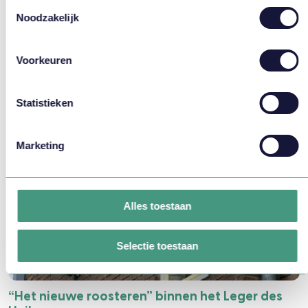
Toestemmingsselectie
Noodzakelijk
CONTACT OPNEMEN
Voorkeuren
Bekijk ook eens
Statistieken
Marketing
Alles toestaan
Selectie toestaan
“Het nieuwe roosteren” binnen het Leger des