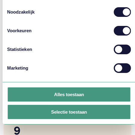
Rapportcijfer
Toestemmingsselectie
Kwaliteit
Noodzakelijk
Toepasbaarheid
Organisatie
Voorkeuren
Ik heb aardig wat handvaten gehoord
Statistieken
Marketing
Alles toestaan
Selectie toestaan
9