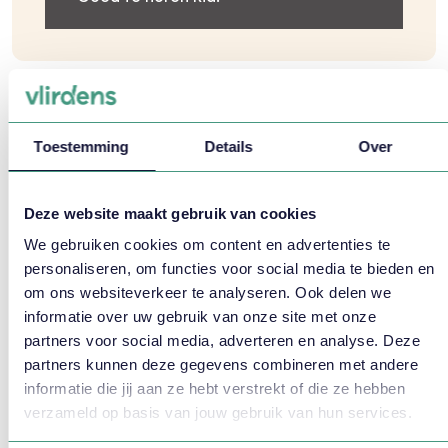
Toestemming
Details
Over
Deze website maakt gebruik van cookies
We gebruiken cookies om content en advertenties te
personaliseren, om functies voor social media te bieden en
8
om ons websiteverkeer te analyseren. Ook delen we
informatie over uw gebruik van onze site met onze
partners voor social media, adverteren en analyse. Deze
partners kunnen deze gegevens combineren met andere
Mevr. marian
Vilente
informatie die jij aan ze hebt verstrekt of die ze hebben
04-04-2024 - Symposium "De medewerker op
verzameld op basis van jouw gebruik van hun services.
1"