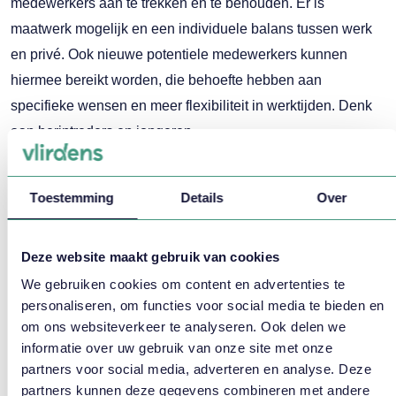
medewerkers aan te trekken en te behouden. Er is
maatwerk mogelijk en een individuele balans tussen werk
en privé. Ook nieuwe potentiele medewerkers kunnen
hiermee bereikt worden, die behoefte hebben aan
specifieke wensen en meer flexibiliteit in werktijden. Denk
aan herintreders en jongeren.
Meer over
flexibiliteit
Toestemming
Details
Over
Wil je meer lezen over flexibiliteit, roostertevredenheid en
hoe dit in jouw organisaties zou kunnen werken? Lees dan
Deze website maakt gebruik van cookies
de volgende artikelen:
We gebruiken cookies om content en advertenties te
Gerelateerde
Artikelen
personaliseren, om functies voor social media te bieden en
om ons websiteverkeer te analyseren. Ook delen we
Starten met zelfroosteren
informatie over uw gebruik van onze site met onze
partners voor social media, adverteren en analyse. Deze
Flexibele inzet van personeel
partners kunnen deze gegevens combineren met andere