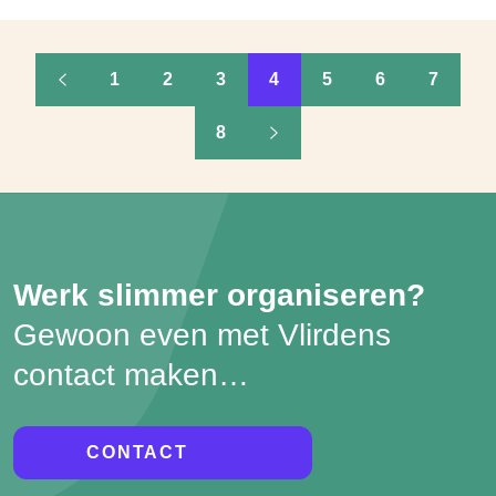
1
2
3
4
5
6
7
8
Werk slimmer organiseren?
Gewoon even met Vlirdens
contact maken…
CONTACT