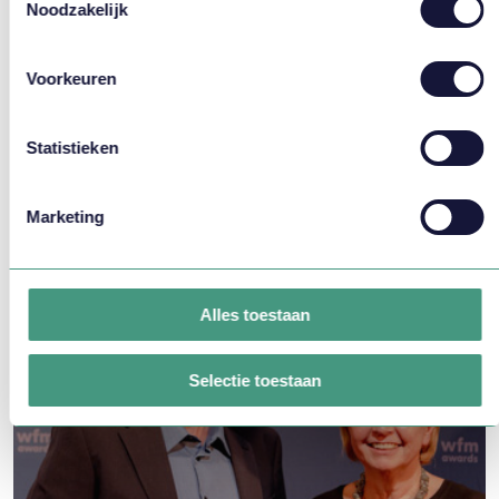
Noodzakelijk
13 december 2023
Voorkeuren
De moderne stad vraagt om
cultuurverandering in
capaciteitsmanagement
Statistieken
Marketing
Alles toestaan
Selectie toestaan